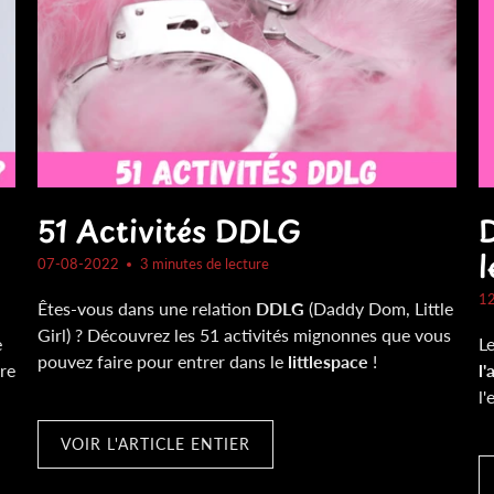
51 Activités DDLG
l
07-08-2022
3 minutes de lecture
1
Êtes-vous dans une relation
DDLG
(Daddy Dom, Little
Girl) ? Découvrez les 51 activités mignonnes que vous
e
L
pouvez faire pour entrer dans le
littlespace
!
tre
l'
l'
VOIR L'ARTICLE ENTIER