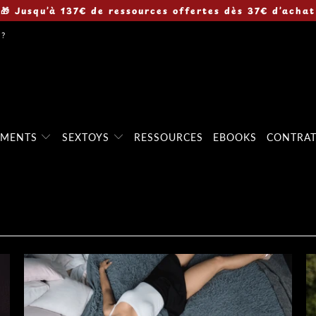
🎁 Jusqu’à 137€ de ressources offertes dès 37€ d’achat
 ?
EMENTS
SEXTOYS
RESSOURCES
EBOOKS
CONTRA