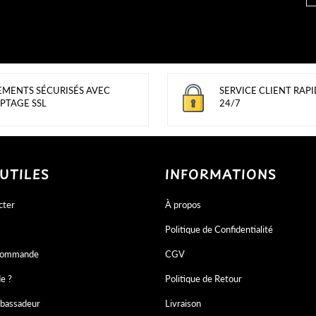
EMENTS SÉCURISÉS AVEC
SERVICE CLIENT RAPI
PTAGE SSL
24/7
 UTILES
INFORMATIONS
cter
À propos
Politique de Confidentialité
 commande
CGV
de ?
Politique de Retour
bassadeur
Livraison