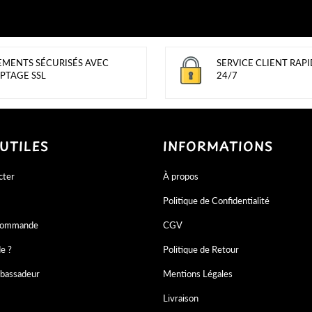
EMENTS SÉCURISÉS AVEC
SERVICE CLIENT RAPI
PTAGE SSL
24/7
 UTILES
INFORMATIONS
cter
À propos
Politique de Confidentialité
 commande
CGV
de ?
Politique de Retour
bassadeur
Mentions Légales
Livraison