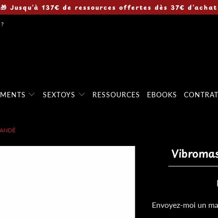
🎁 Jusqu’à 137€ de ressources offertes dès 37€ d’achat
 ?
EMENTS
SEXTOYS
RESSOURCES
EBOOKS
CONTRA
MANDÉ
Vibroma
TRANSLATION
Envoyez-moi un mai
MISSING: