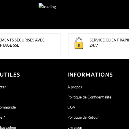
EMENTS SÉCURISÉS AVEC
SERVICE CLIENT RAPI
PTAGE SSL
24/7
 UTILES
INFORMATIONS
cter
À propos
Politique de Confidentialité
 commande
CGV
de ?
Politique de Retour
bassadeur
Livraison